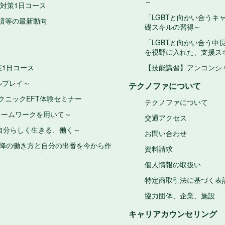
～
対策1日コース
「LGBTと向かい合うキ
済等の最新動向
礎スキルの習得～
「LGBTと向かい合う中
を視野に入れた、支援ス
策1日コース
【技能講習】アンコンシ
ルプレイ～
テクノファについて
クニックEFT体験セミナー
テクノファについて
レームワークを用いて～
交通アクセス
自分らしく生きる、働く～
お問い合わせ
才以降の働き方と自分の出番を今から作
資料請求
個人情報の取扱い
特定商取引法に基づく表
協力団体、企業、施設
キャリアカウンセリング