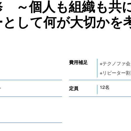
修 ～個人も組織も共
ーとして何が大切かを
費用補足
※テクノファ
※リピーター
12名
定員
了