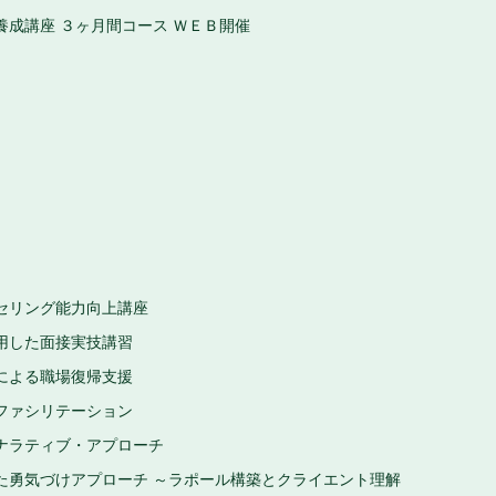
成講座 ３ヶ月間コース ＷＥＢ開催
セリング能力向上講座
用した面接実技講習
による職場復帰支援
ファシリテーション
ナラティブ・アプローチ
た勇気づけアプローチ ～ラポール構築とクライエント理解